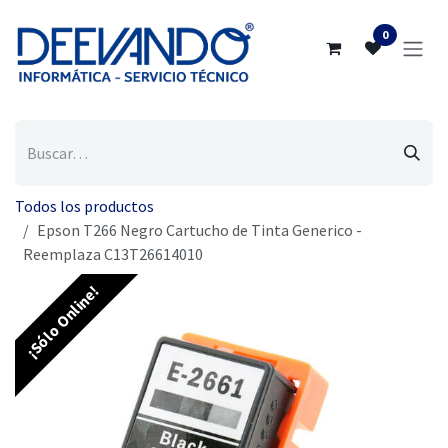
Ir al contenido
0
Todos los productos
Epson T266 Negro Cartucho de Tinta Generico -
Reemplaza C13T26614010
¡Sólo Online!