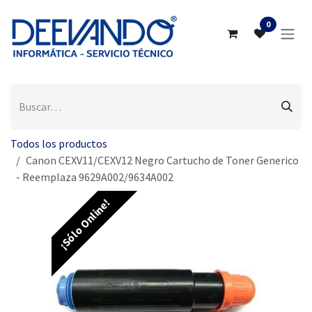
Ir al contenido
0
Todos los productos
Canon CEXV11/CEXV12 Negro Cartucho de Toner Generico
- Reemplaza 9629A002/9634A002
¡Sólo Online!