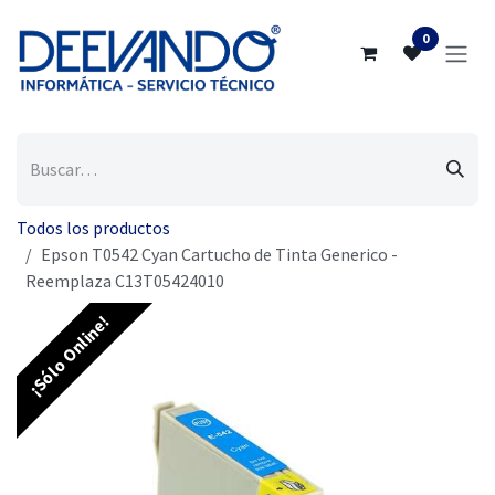
Ir al contenido
0
Todos los productos
Epson T0542 Cyan Cartucho de Tinta Generico -
Reemplaza C13T05424010
¡Sólo Online!