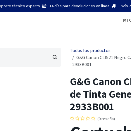
oporte técnico experto
14 días para devoluciones en línea
Envío 2
MI 
Inicio
Todos los productos
G&G Canon CLI521 Negro Ca
2933B001
G&G Canon CL
de Tinta Gen
2933B001
(0 reseña)