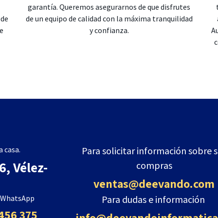
garantía. Queremos asegurarnos de que disfrutes
 de
de un equipo de calidad con la máxima tranquilidad
de
y confianza.
Au
c
 casa.
Para solicitar información sobre 
, Vélez-
compras
ventas@deevando.com
n WhatsApp
Para dudas e información
456 375
info@deevandoinformatica