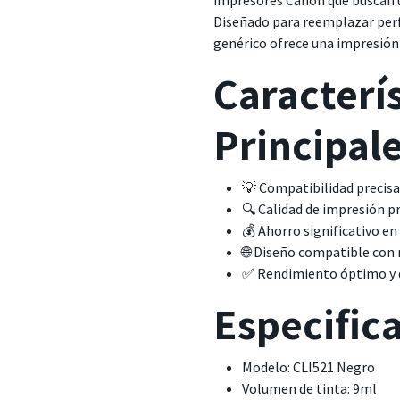
impresores Canon que buscan un
Diseñado para reemplazar perf
genérico ofrece una impresión 
Caracterí
Principal
💡 Compatibilidad precis
🔍 Calidad de impresión pr
💰 Ahorro significativo e
🌐 Diseño compatible con
✅ Rendimiento óptimo y d
Especific
Modelo: CLI521 Negro
Volumen de tinta: 9ml