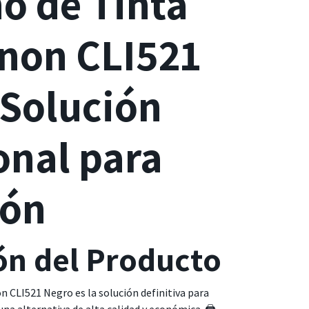
o de Tinta
non CLI521
 Solución
onal para
ión
ón del Producto
 CLI521 Negro es la solución definitiva para