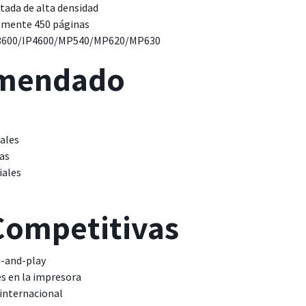
tada de alta densidad
amente 450 páginas
IP3600/IP4600/MP540/MP620/MP630
omendado
ales
as
iales
Competitivas
g-and-play
s en la impresora
 internacional