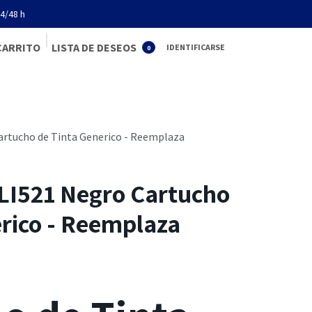
4/48 h
CARRIT
O
LISTA DE DESEOS
IDENTIFICARSE
0
Servicios
Tienda online
Contacto
Ayuda
rtucho de Tinta Generico - Reemplaza
I521 Negro Cartucho
erico - Reemplaza