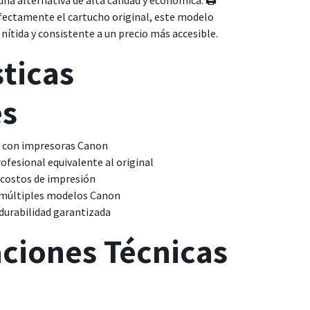
a alternativa de alta calidad y económica. 🖨️
ectamente el cartucho original, este modelo
nítida y consistente a un precio más accesible.
sticas
es
a con impresoras Canon
ofesional equivalente al original
n costos de impresión
 múltiples modelos Canon
urabilidad garantizada
aciones Técnicas