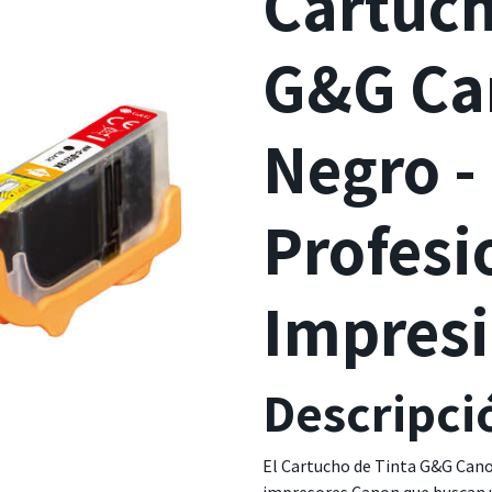
Cartuch
G&G Ca
Negro -
Profesi
Impres
Descripci
El Cartucho de Tinta G&G Canon