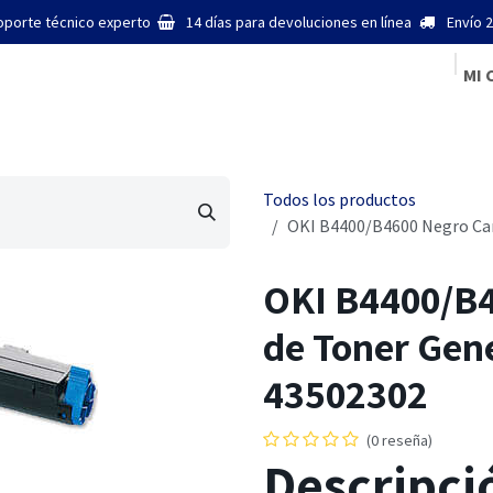
oporte técnico experto
14 días para devoluciones en línea
Envío 2
MI 
Inicio
Todos los productos
OKI B4400/B4600 Negro Car
OKI B4400/B4
de Toner Gen
43502302
(0 reseña)
Descripci