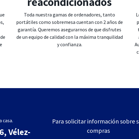
reacondicionados
ue
Toda nuestra gamas de ordenadores, tanto
L
s,
portátiles como sobremesa cuentan con 2 años de
p
garantía. Queremos asegurarnos de que disfrutes
 de
de un equipo de calidad con la máxima tranquilidad
de
y confianza.
Au
c
 casa.
Para solicitar información sobre 
, Vélez-
compras