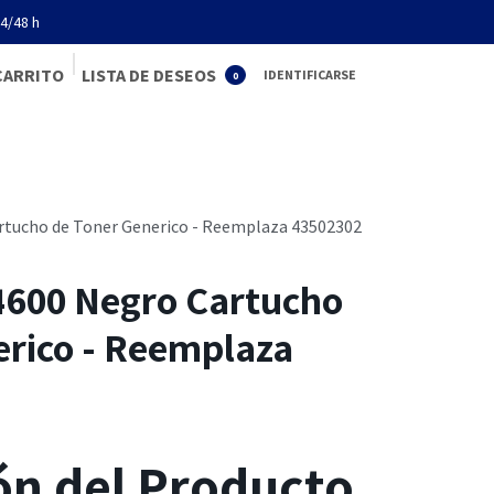
4/48 h
CARRIT
O
LISTA DE DESEOS
IDENTIFICARSE
0
Servicios
Tienda online
Contacto
Ayuda
tucho de Toner Generico - Reemplaza 43502302
600 Negro Cartucho
erico - Reemplaza
ón del Producto