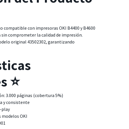
co compatible con impresoras OKI B4400 y B4600
 sin comprometer la calidad de impresión.
delo original 43502302, garantizando
sticas
es ⭐
ón: 3.000 páginas (cobertura 5%)
da y consistente
-play
s modelos OKI
001