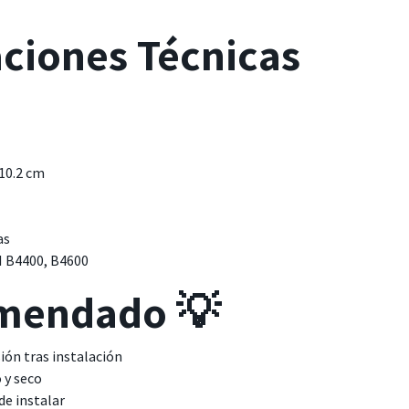
aciones Técnicas
 10.2 cm
as
I B4400, B4600
mendado 💡
ión tras instalación
 y seco
de instalar