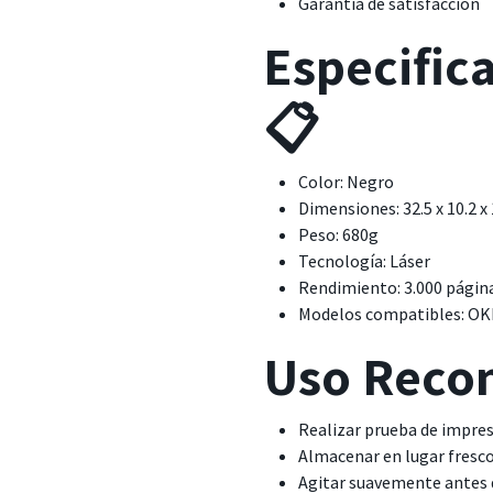
Garantía de satisfacción
Especific
📋
Color: Negro
Dimensiones: 32.5 x 10.2 x
Peso: 680g
Tecnología: Láser
Rendimiento: 3.000 págin
Modelos compatibles: OK
Uso Reco
Realizar prueba de impres
Almacenar en lugar fresco
Agitar suavemente antes 